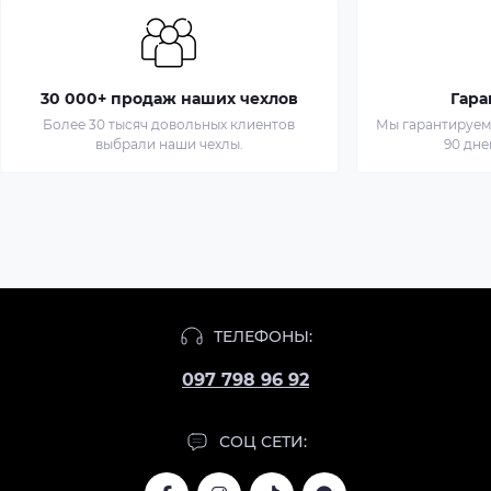
30 000+ продаж наших чехлов
Гара
Более 30 тысяч довольных клиентов
Мы гарантируем 
выбрали наши чехлы.
90 дне
Чехол
для
MacBook
ТЕЛЕФОНЫ:
Air
097 798 96 92
13
(2018-
2020,
СОЦ СЕТИ:
2020