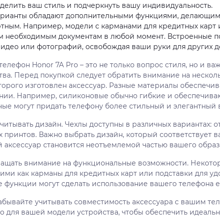
делить ваш стиль и подчеркнуть вашу индивидуальность.
рианты обладают дополнительными функциями, делающим
тным. Например, модели с карманами для кредитных карт 
ем необходимым документам в любой момент. Встроенные п
идео или фотографий, освобождая ваши руки для других д
телефон Honor 7A Pro – это не только вопрос стиля, но и 
тва. Перед покупкой следует обратить внимание на несколь
оторого изготовлен аксессуар. Разные материалы обеспеч
нии. Например, силиконовые обычно гибкие и обеспечиваю
ные могут придать телефону более стильный и элегантный 
читывать дизайн. Чехлы доступны в различных вариантах: о
 принтов. Важно выбрать дизайн, который соответствует в
 аксессуар становится неотъемлемой частью вашего образ
ращать внимание на функциональные возможности. Некот
ими как карманы для кредитных карт или подставки для уд
 функции могут сделать использование вашего телефона 
 забывайте учитывать совместимость аксессуара с вашим те
о для вашей модели устройства, чтобы обеспечить идеальн