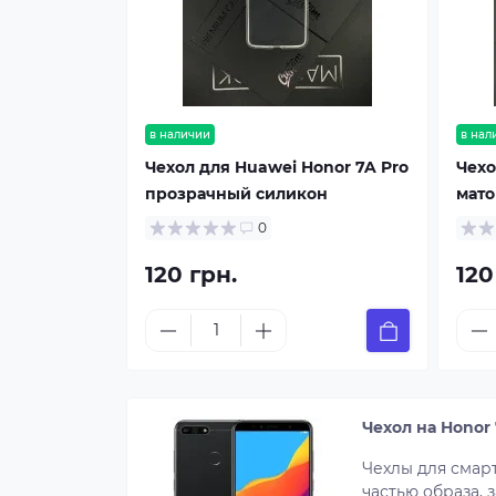
в наличии
в нал
Чехол для Huawei Honor 7A Pro
Чехо
прозрачный силикон
мато
0
120 грн.
120
Чехол на Honor
Чехлы для смар
частью образа,