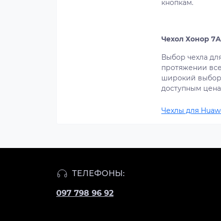
кнопкам.
Чехол Хонор 7A
Выбор чехла для
протяжении всег
широкий выбор 
доступным цена
Чехлы для Huaw
ТЕЛЕФОНЫ:
097 798 96 92