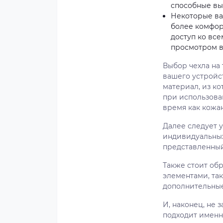
способные вы
Некоторые ва
более комфор
доступ ко вс
просмотром в
Выбор чехла на 
вашего устройс
материал, из к
при использова
время как кожа
Далее следует у
индивидуальных
представленный
Также стоит об
элементами, так
дополнительные
И, наконец, не
подходит именн