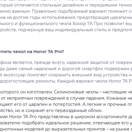
который отличается стильным дизайном и передовыми техно
бенно важным. Правильно подобранный вариант поможет 
на на долгие годы использования, предотвращая царапины
ильного и функционального чехла Хонор 7А Про позволит в
тройств, подчеркнув ваш индивидуальный стиль и предпочт
пить чехол на Honor 7A Pro?
тфона является, прежде всего, надежной защитой от повреж
едь даже самый надежный и дорогой смартфон подвержен р
й аксессуар помогает сохранить внешний вид устройства н
дорогостоящие ремонты. Каждый вариант чехла Honor 7A P
 которого он изготовлен. Силиконовые чехлы – настоящие 
т от неприятных повреждений в случае падения. Кожаные н
щищают его от царапин и потертостей. А легкие и прочные 
йство, но и сохранят его первозданный облик.
awei Honor 7A Pro представлены в широком ассортименте ди
зователю подобрать идеальное решение, отвечающее его 
днотонных моделей до выразительных принтов – на рынке 