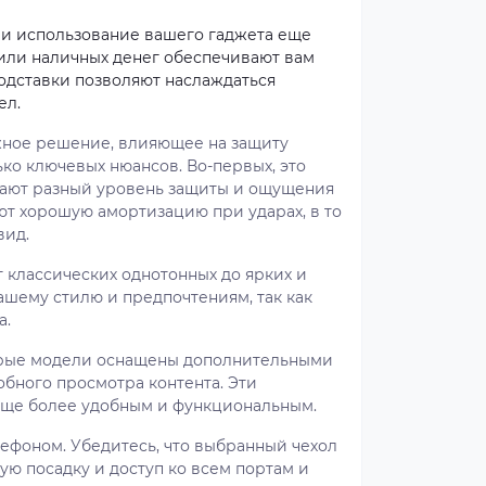
и использование вашего гаджета еще
или наличных денег обеспечивают вам
одставки позволяют наслаждаться
ел.
важное решение, влияющее на защиту
ко ключевых нюансов. Во-первых, это
ивают разный уровень защиты и ощущения
т хорошую амортизацию при ударах, в то
вид.
т классических однотонных до ярких и
ашему стилю и предпочтениям, так как
а.
орые модели оснащены дополнительными
обного просмотра контента. Эти
еще более удобным и функциональным.
лефоном. Убедитесь, что выбранный чехол
ую посадку и доступ ко всем портам и