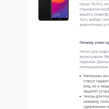
Honor 7A Pro, 
становится осо
вашего смартфо
того, выбор ст
аналогичных ус
Почему стоит ку
Чехол для смар
аксессуаром. В
падений. Данны
потенциальные 
Материал, из
спасут гадже
вид, но и за
защитят устро
Чехлы для Hu
каждому поль
сдержанных о