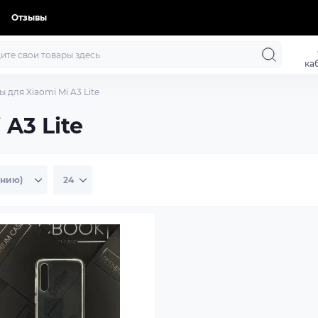
Отзывы
ка
ы для Xiaomi Mi A3 Lite
 A3 Lite