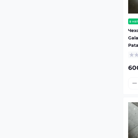
в на
Чех
Gala
Pat
60