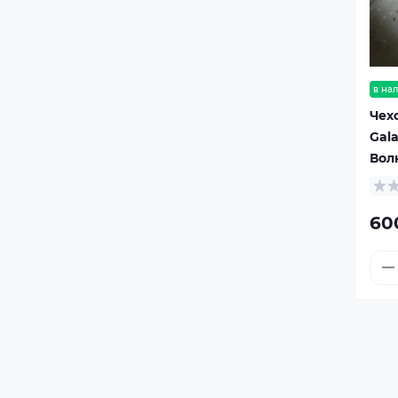
в на
Чех
Gala
Вол
60