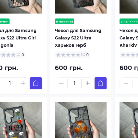
личии
в наличии
в наличии
ол для Samsung
Чехол для Samsung
Чехол 
xy S22 Ultra Girl
Galaxy S22 Ultra
Galaxy S
agonia
Харьков Герб
Kharkiv
0
0
0 грн.
600 грн.
600 г