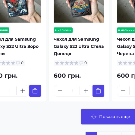
личии
в наличии
в наличии
ол для Samsung
Чехол для Samsung
Чехол 
xy S22 Ultra Зоро
Galaxy S22 Ultra Стела
Galaxy S
ны
Донецк
Черепа
0
0
0 грн.
600 грн.
600 г
Показать еще