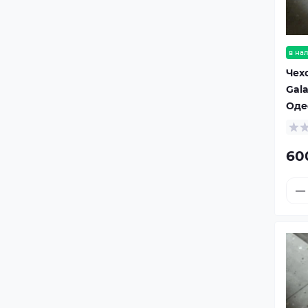
в на
Чех
Gala
Оде
60