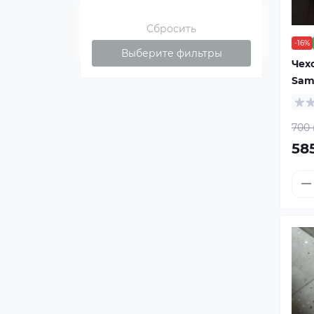
Сбросить
-16%
Выберите фильтры
Чех
Sam
700 
58