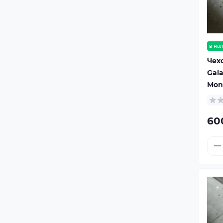
в на
Чех
Gala
Mon
60