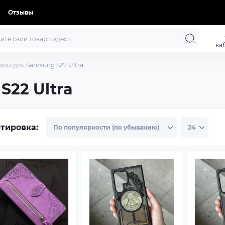
Отзывы
ка
хлы для Samsung S22 Ultra
S22 Ultra
тировка: