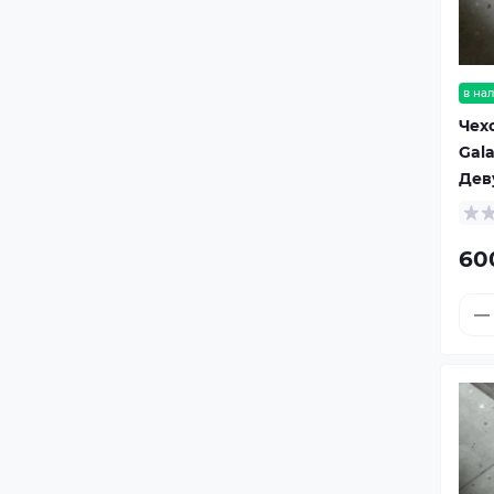
в на
Чех
Gala
Дев
60