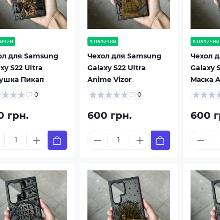
личии
в наличии
в наличии
ол для Samsung
Чехол для Samsung
Чехол 
xy S22 Ultra
Galaxy S22 Ultra
Galaxy S
ушка Пикап
Anime Vizor
Маска 
0
0
0 грн.
600 грн.
600 г