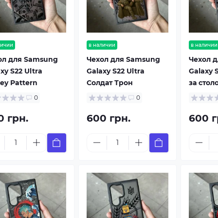
личии
в наличии
в наличии
ол для Samsung
Чехол для Samsung
Чехол 
xy S22 Ultra
Galaxy S22 Ultra
Galaxy S
ey Pattern
Солдат Трон
за стол
0
0
0 грн.
600 грн.
600 г