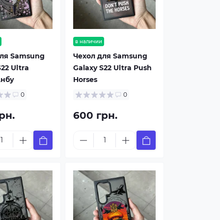
в наличии
для Samsung
Чехол для Samsung
22 Ultra
Galaxy S22 Ultra Push
Анбу
Horses
0
0
рн.
600 грн.