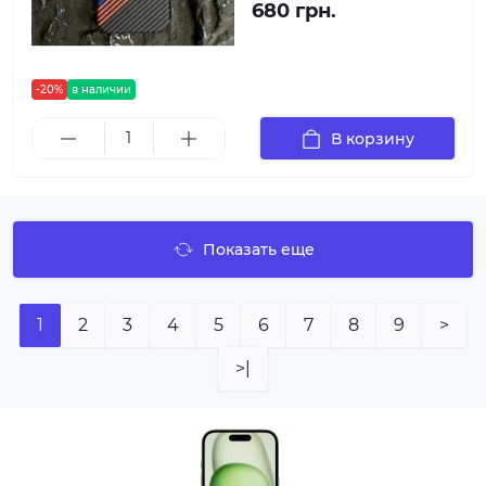
680 грн.
-20%
в наличии
В корзину
Показать еще
1
2
3
4
5
6
7
8
9
>
>|