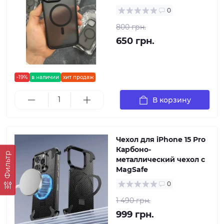
0
800 грн.
650 грн.
-19%
в наличии
хит продаж
В корзину
Чехол для iPhone 15 Pro
Карбоно-
Фильтр
металлический чехол с
MagSafe
0
1 490 грн.
999 грн.