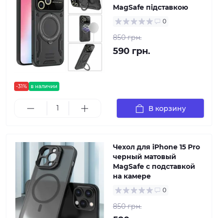
MagSafe підставкою
0
850 грн.
590 грн.
-31%
в наличии
В корзину
Чехол для iPhone 15 Pro
черный матовый
MagSafe с подставкой
на камере
0
850 грн.