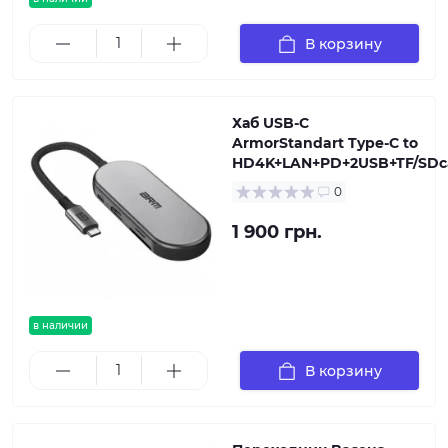
В корзину
Хаб USB-C
ArmorStandart Type-C to
HD4K+LAN+PD+2USB+TF/SDc
0
1 900 грн.
в наличии
В корзину