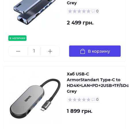
Grey
0
2 499 грн.
в наличии
В корзину
Хаб USB-C
ArmorStandart Type-C to
HD4K+LAN+PD+2USB+TF/SDc
Grey
0
1 899 грн.