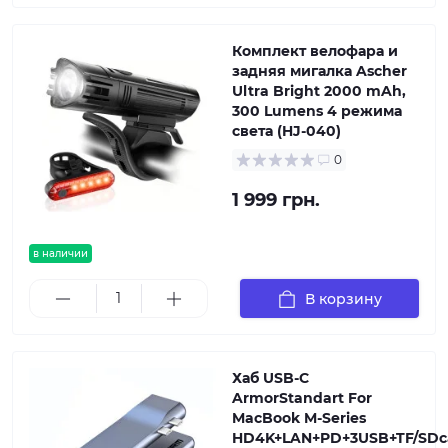
Комплект велофара и
задняя мигалка Ascher
Ultra Bright 2000 mAh,
300 Lumens 4 режима
света (HJ-040)
0
1 999 грн.
в наличии
В корзину
Хаб USB-C
ArmorStandart For
MacBook M-Series
HD4K+LAN+PD+3USB+TF/SDc