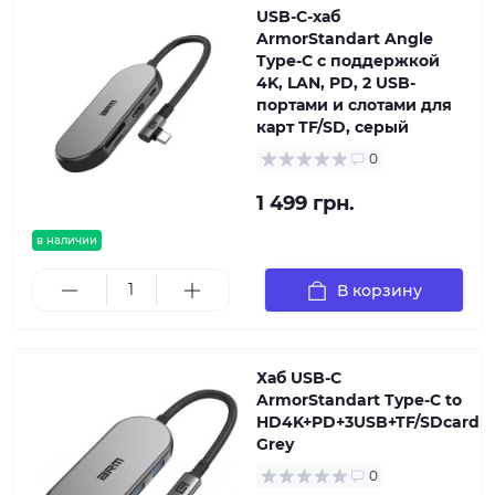
USB-C-хаб
ArmorStandart Angle
Type-C с поддержкой
4K, LAN, PD, 2 USB-
портами и слотами для
карт TF/SD, серый
0
1 499 грн.
в наличии
В корзину
Хаб USB-C
ArmorStandart Type-C to
HD4K+PD+3USB+TF/SDcard
Grey
0