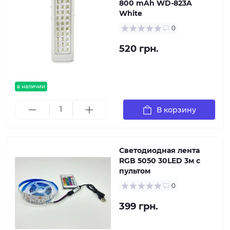
800 mAh WD-823A
White
0
520 грн.
в наличии
В корзину
Светодиодная лента
RGB 5050 30LED 3м с
пультом
0
399 грн.