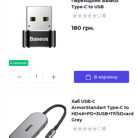
Переходник Baseus
Type-C to USB
0
180 грн.
в наличии
В корзину
Хаб USB-C
ArmorStandart Type-C to
HD4K+PD+3USB+TF/SDcard
Grey
0