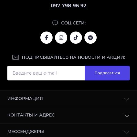
097 798 96 92
СОЦ СЕТИ:
ПОДПИСЫВАЙТЕСЬ НА НОВОСТИ И АКЦИИ:
Подписаться
ИНФОРМАЦИЯ
Блог
КОНТАКТЫ И АДРЕС
Отзывы
Сотрудничество
г. Харьков, улица Кооперативная, 11, 61003, Украина
МЕССЕНДЖЕРЫ
Политика конфиденциальности