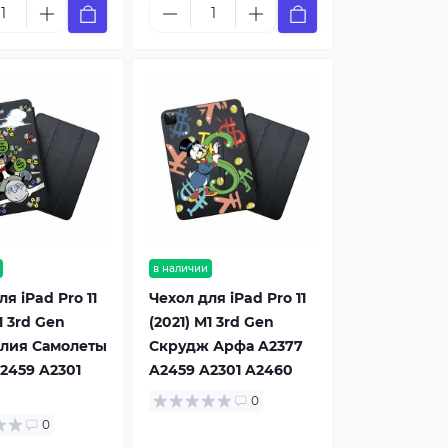
в наличии
я iPad Pro 11
Чехол для iPad Pro 11
1 3rd Gen
(2021) M1 3rd Gen
лия Самолеты
Скрудж Арфа A2377
2459 A2301
A2459 A2301 A2460
0
0