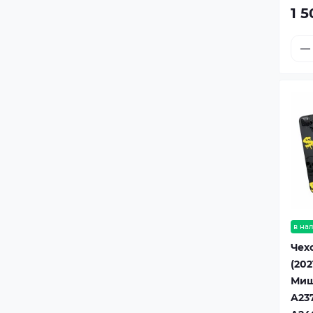
1 5
в на
Чехо
(202
Миш
A23