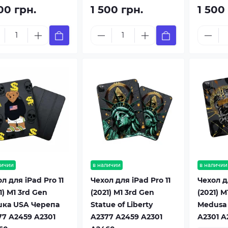
00 грн.
1 500 грн.
1 500
личии
в наличии
в наличии
л для iPad Pro 11
Чехол для iPad Pro 11
Чехол дл
1) M1 3rd Gen
(2021) M1 3rd Gen
(2021) M
ка USA Черепа
Statue of Liberty
Medusa
77 A2459 A2301
A2377 A2459 A2301
A2301 A