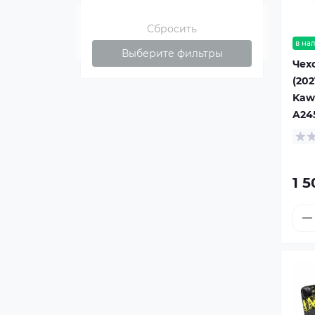
Сбросить
в на
Выберите фильтры
Чехо
(202
Kaw
A24
1 5