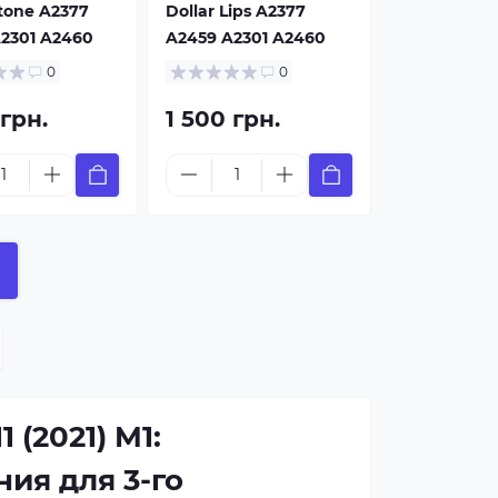
Stone A2377
Dollar Lips A2377
2301 A2460
A2459 A2301 A2460
0
0
 грн.
1 500 грн.
 (2021) M1:
ия для 3-го