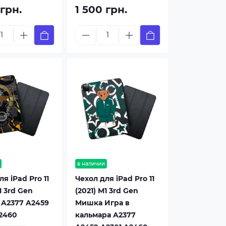
 грн.
1 500 грн.
в наличии
я iPad Pro 11
Чехол для iPad Pro 11
1 3rd Gen
(2021) M1 3rd Gen
 A2377 A2459
Мишка Игра в
2460
кальмара A2377