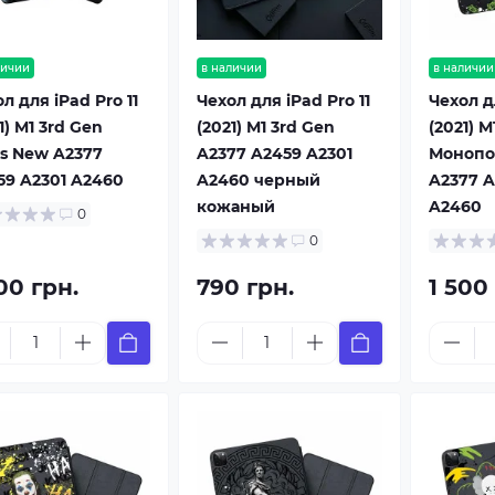
личии
в наличии
в наличии
л для iPad Pro 11
Чехол для iPad Pro 11
Чехол дл
1) M1 3rd Gen
(2021) M1 3rd Gen
(2021) M
s New A2377
A2377 A2459 A2301
Монопо
59 A2301 A2460
A2460 черный
A2377 A
кожаный
A2460
0
0
00 грн.
790 грн.
1 500