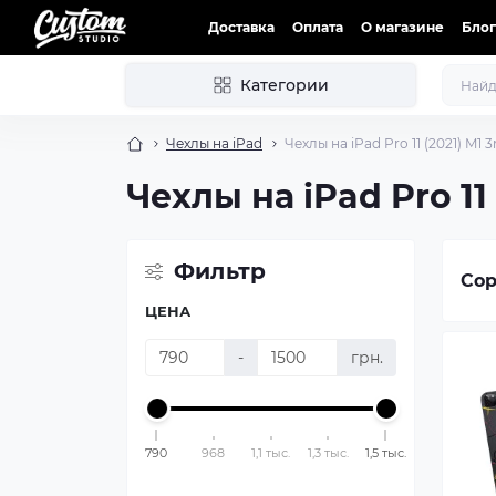
Доставка
Оплата
О магазине
Блог
Категории
Чехлы на iPad
Чeхлы на iPad Pro 11 (2021) M1 
Чeхлы на iPad Pro 11 
Фильтр
Сор
ЦЕНА
-
грн.
790
968
1,1 тыс.
1,3 тыс.
1,5 тыс.