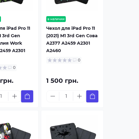
в наличии
я iPad Pro 11
Чехол для iPad Pro 11
1 3rd Gen
(2021) M1 3rd Gen Сова
лия Work
A2377 A2459 A2301
2459 A2301
A2460
0
0
 грн.
1 500 грн.