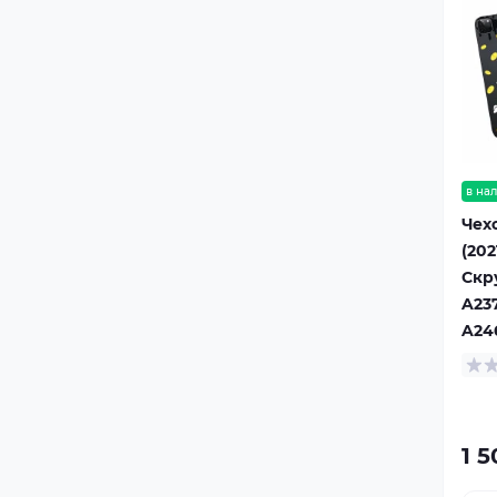
в на
Чехо
(202
Скр
A23
A24
1 5