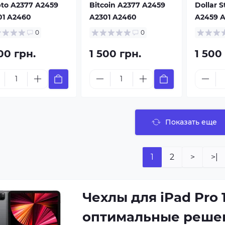
pto A2377 A2459
Bitcoin A2377 A2459
Dollar 
01 A2460
A2301 A2460
A2459 A
0
0
00 грн.
1 500 грн.
1 500
Показать еще
1
2
>
>|
Чехлы для iPad Pro 11
оптимальные решен