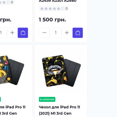
A2459 A2301 A2460
0
0
 грн.
1 500 грн.
в наличии
я iPad Pro 11
Чехол для iPad Pro 11
1 3rd Gen
(2021) M1 3rd Gen