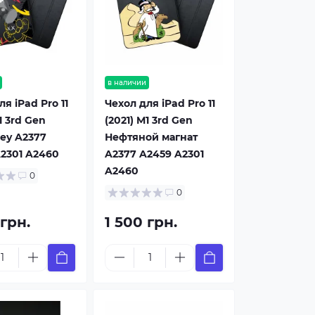
в наличии
я iPad Pro 11
Чехол для iPad Pro 11
1 3rd Gen
(2021) M1 3rd Gen
ey A2377
Нефтяной магнат
2301 A2460
A2377 A2459 A2301
A2460
0
0
 грн.
1 500 грн.