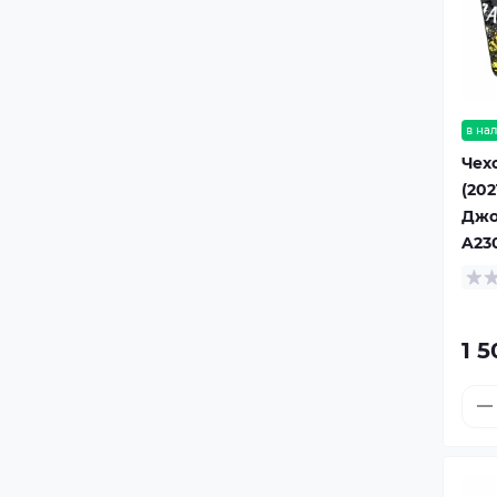
в на
Чехо
(202
Джо
A23
1 5