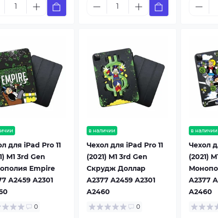
личии
в наличии
в наличии
л для iPad Pro 11
Чехол для iPad Pro 11
Чехол дл
1) M1 3rd Gen
(2021) M1 3rd Gen
(2021) M
ополия Empire
Скрудж Доллар
Монопо
77 A2459 A2301
A2377 A2459 A2301
A2377 A
60
A2460
A2460
0
0