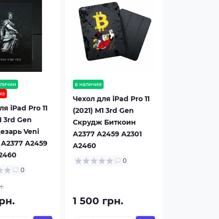
аличии
в наличии
жа
Чехол для iPad Pro 11
я iPad Pro 11
(2021) M1 3rd Gen
1 3rd Gen
Скрудж Биткоин
езарь Veni
A2377 A2459 A2301
i A2377 A2459
A2460
2460
0
0
н.
рн.
1 500 грн.