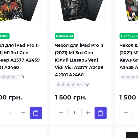
личии
в наличии
в наличии
л для iPad Pro 11
Чехол для iPad Pro 11
Чехол дл
1) M1 3rd Gen
(2021) M1 3rd Gen
(2021) M
кер A2377 A2459
Юлий Цезарь Veni
Kaws Gr
01 A2460
Vidi Vici A2377 A2459
A2459 A
A2301 A2460
0
0
00 грн.
1 500 грн.
1 500