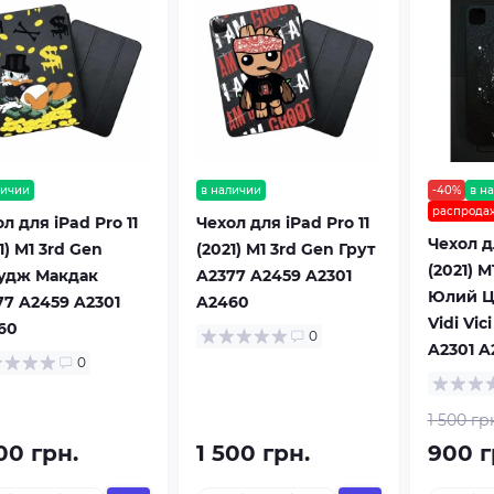
личии
в наличии
-40%
в н
распрода
л для iPad Pro 11
Чехол для iPad Pro 11
Чехол дл
1) M1 3rd Gen
(2021) M1 3rd Gen Грут
(2021) M
удж Макдак
A2377 A2459 A2301
Юлий Ц
77 A2459 A2301
A2460
Vidi Vic
60
0
A2301 A
0
1 500 гр
00 грн.
1 500 грн.
900 г