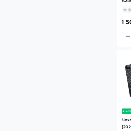
A24
1 5
в на
Чехо
(202