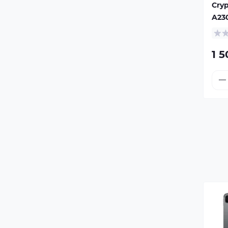
Cry
A23
1 5