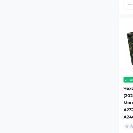
в на
Чехо
(202
Мон
A23
A24