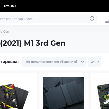
Отзывы
ка
3rd Gen
(2021) M1 3rd Gen
тировка: