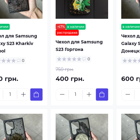
личии
-47%
в наличии
в наличии
распродажа
ол для Samsung
Чехол 
Чехол для Samsung
xy S23 Kharkiv
Galaxy 
S23 Горгона
ool
Донецк
0
0
750 грн.
0 грн.
400 грн.
600 г