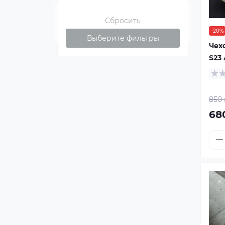
Сбросить
-20%
Выберите фильтры
Чех
S23
850 
68