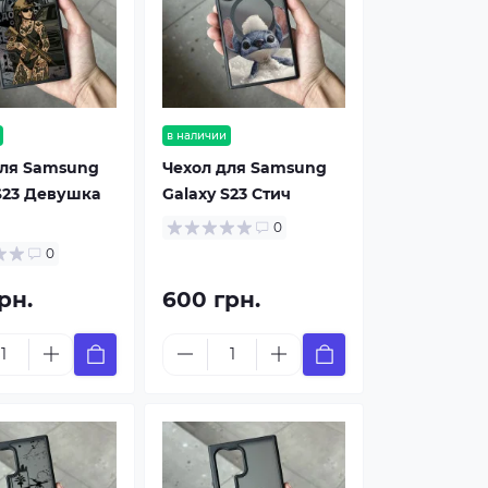
в наличии
для Samsung
Чехол для Samsung
S23 Девушка
Galaxy S23 Стич
0
0
рн.
600 грн.