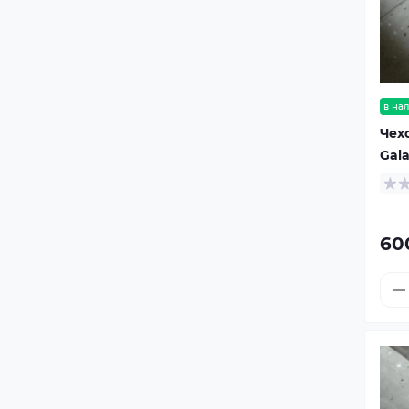
в на
Чех
Gal
60