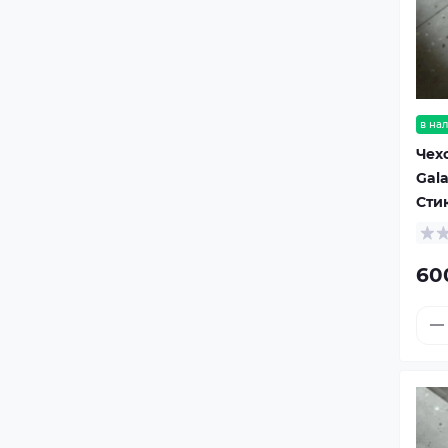
в на
Чех
Gal
Сти
60