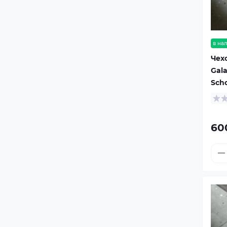
в на
Чех
Gala
Sch
60