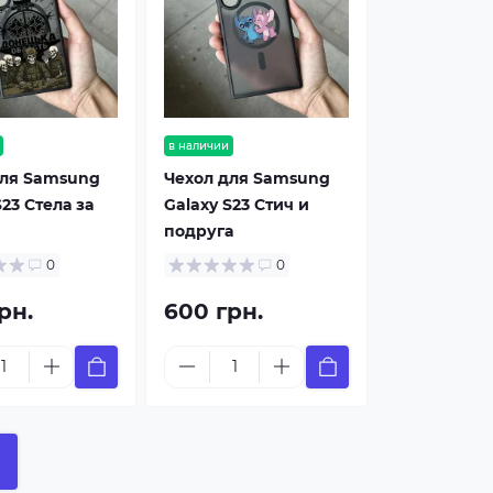
в наличии
для Samsung
Чехол для Samsung
S23 Стела за
Galaxy S23 Стич и
подруга
0
0
рн.
600 грн.