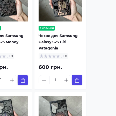
в наличии
для Samsung
Чехол для Samsung
S23 Money
Galaxy S23 Girl
Patagonia
0
0
рн.
600 грн.