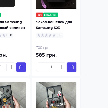
-16%
в наличии
для Samsung
Чехол-кошелек для
овый силикон
Samsung S23
0
0
700 грн.
рн.
585 грн.