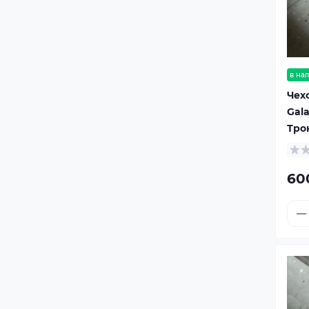
в на
Чех
Gala
Тро
60