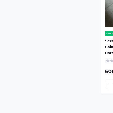
в на
Чех
Gala
Hor
60