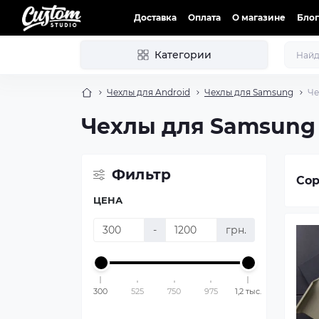
Доставка
Оплата
О магазине
Блог
Категории
Чехлы для Android
Чехлы для Samsung
Че
Чехлы для Samsung
Фильтр
Сор
ЦЕНА
-
грн.
300
525
750
975
1,2 тыс.