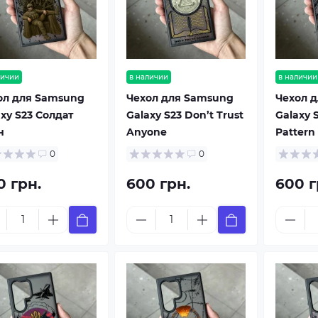
личии
в наличии
в наличии
ол для Samsung
Чехол для Samsung
Чехол 
xy S23 Солдат
Galaxy S23 Don’t Trust
Galaxy 
н
Anyone
Pattern
0
0
0 грн.
600 грн.
600 г