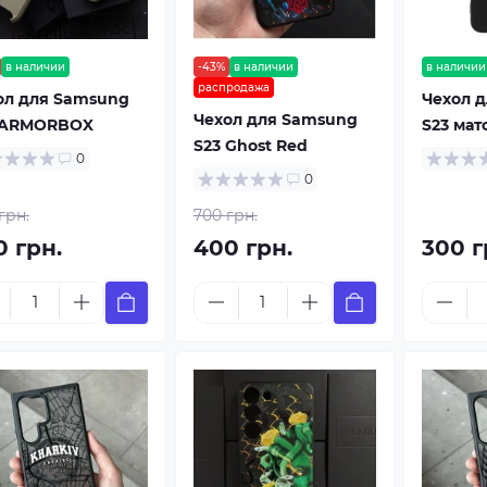
в наличии
-43%
в наличии
в наличии
распродажа
ол для Samsung
Чехол 
Чехол для Samsung
 ARMORBOX
S23 мат
S23 Ghost Red
0
0
грн.
700 грн.
0 грн.
400 грн.
300 г