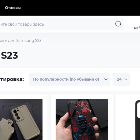
Отзывы
ка
хлы для Samsung S23
 S23
тировка: