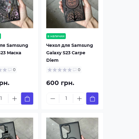
в наличии
для Samsung
Чехол для Samsung
S23 Маска
Galaxy S23 Carpe
Diem
0
0
рн.
600 грн.