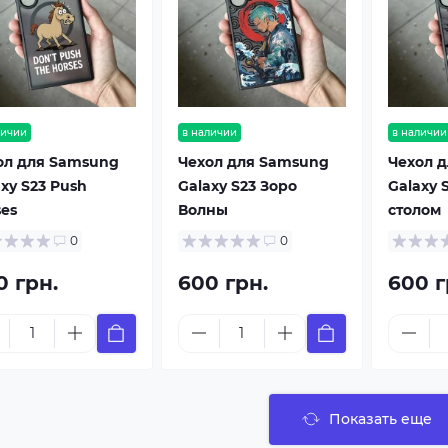
личии
в наличии
в наличии
ол для Samsung
Чехол для Samsung
Чехол 
xy S23 Push
Galaxy S23 Зоро
Galaxy 
ses
Волны
столом
0
0
0 грн.
600 грн.
600 г
Показать еще