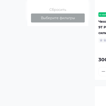
Сбросить
в на
Выберите фильтры
Чех
9T 
сил
30