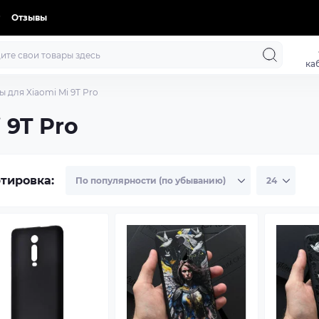
Отзывы
ка
ы для Xiaomi Mi 9T Pro
 9T Pro
тировка: