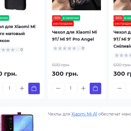
личии
-50%
в наличии
-50%
в н
распродажа
распрода
ол для Xiaomi Mi
Чехол для Xiaomi Mi
Чехол д
Pro матовый
9T/ Mi 9T Pro Angel
9T/ Mi 9
икон
Сміливі
0
0
600 грн.
600 грн.
0 грн.
300 грн.
300 г
Чехлы для
Xiaomi Mi A1
обеспечат мак