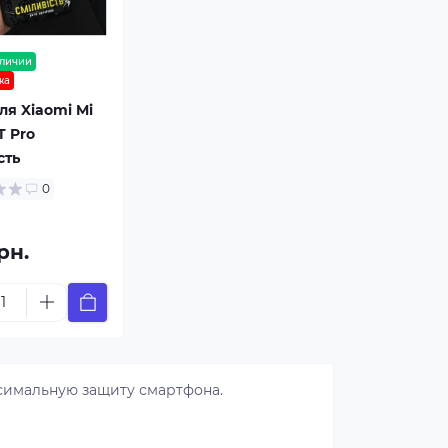
аличии
жа
ля Xiaomi Mi
T Pro
сть
0
рн.
симальную защиту смартфона.