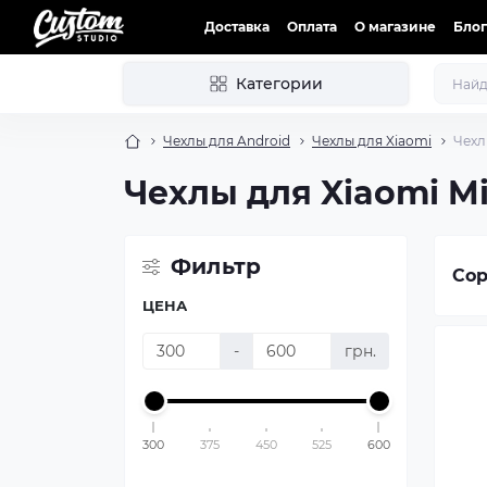
Доставка
Оплата
О магазине
Блог
Категории
Чехлы для Android
Чехлы для Xiaomi
Чехл
Чехлы для Xiaomi Mi
Фильтр
Сор
ЦЕНА
-
грн.
300
375
450
525
600