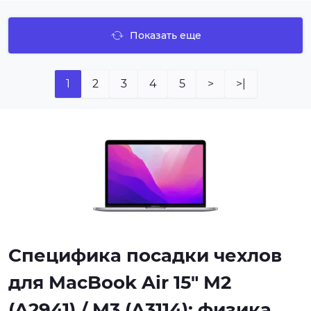
Показать еще
1
2
3
4
5
>
>|
Специфика посадки чехлов
для MacBook Air 15" M2
(A2941) / M3 (A3114): физика