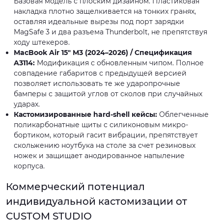
Базовая модель с плоским дизайном. Пластиковая
накладка плотно защелкивается на тонких гранях,
оставляя идеальные вырезы под порт зарядки
MagSafe 3 и два разъема Thunderbolt, не препятствуя
ходу штекеров.
MacBook Air 15" M3 (2024–2026) / Спецификация
A3114:
Модификация с обновленным чипом. Полное
совпадение габаритов с предыдущей версией
позволяет использовать те же ударопрочные
бамперы с защитой углов от сколов при случайных
ударах.
Кастомизированные hard-shell кейсы:
Облегченные
поликарбонатные щиты с силиконовым микро-
бортиком, который гасит вибрации, препятствует
скольжению ноутбука на столе за счет резиновых
ножек и защищает анодированное напыление
корпуса.
Коммерческий потенциал
индивидуальной кастомизации от
CUSTOM STUDIO