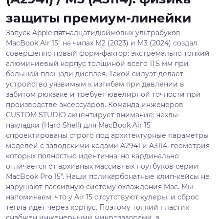
защиты премиум-линейки
Запуск Apple пятнадцатидюймовых ультрабуков
MacBook Air 15" на чипах M2 (2023) и M3 (2024) создал
совершенно новый форм-фактор: экстремально тонкий
алюминиевый корпус толщиной всего 11.5 мм при
большой площади дисплея. Такой силуэт делает
устройство уязвимым к изгибам при давлении в
забитом рюкзаке и требует ювелирной точности при
производстве аксессуаров. Команда инженеров
CUSTOM STUDIO акцентирует внимание: чехлы-
накладки (Hard Shell) для MacBook Air 15
спроектированы строго под архитектурные параметры
моделей с заводскими кодами A2941 и A3114, геометрия
которых полностью идентична, но кардинально
отличается от архивных массивных ноутбуков серии
MacBook Pro 15". Наши поликарбонатные клип-кейсы не
нарушают пассивную систему охлаждения Mac. Мы
напоминаем, что у Air 15 отсутствуют кулеры, и сброс
тепла идет через корпус. Поэтому тонкий пластик
снабжен инженерными микрозазорами, а