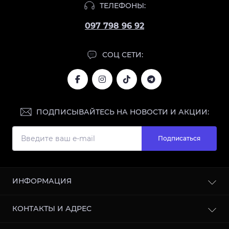
ТЕЛЕФОНЫ:
097 798 96 92
СОЦ СЕТИ:
ПОДПИСЫВАЙТЕСЬ НА НОВОСТИ И АКЦИИ:
Подписаться
ИНФОРМАЦИЯ
Блог
КОНТАКТЫ И АДРЕС
Отзывы
Сотрудничество
г. Харьков, улица Кооперативная, 11, 61003, Украина