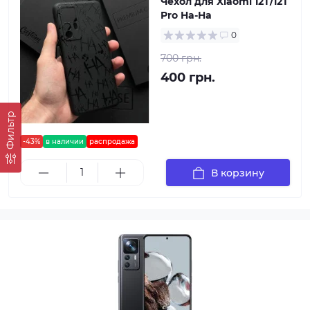
Чехол для Xiaomi 12T/12T
Pro Ha-Ha
0
700 грн.
400 грн.
Фильтр
-43%
в наличии
распродажа
В корзину