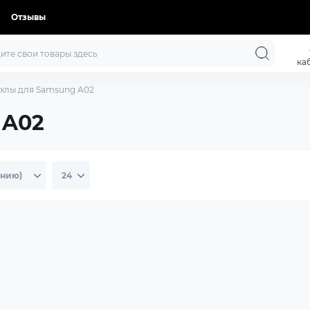
Отзывы
ка
хлы для Samsung A02
 A02