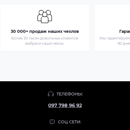
30 000+ продаж наших чехлов
Гара
Более 30 тысяч довольных клиентов
Мы гарантируем 
выбрали наши чехлы.
90 дне
ТЕЛЕФОНЫ:
097 798 96 92
СОЦ СЕТИ: