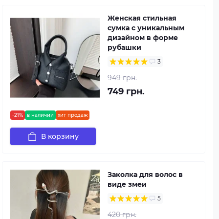
Женская стильная
сумка с уникальным
дизайном в форме
рубашки
3
949 грн.
749 грн.
-21%
в наличии
хит продаж
В корзину
Заколка для волос в
виде змеи
5
420 грн.