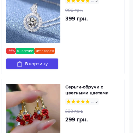
5
900 грн.
399 грн.
-56%
в наличии
хит продаж
В корзину
Серьги-обручи с
цветными цветами
5
580 грн.
299 грн.