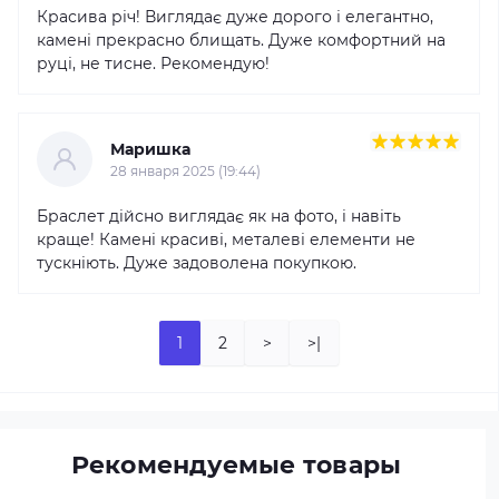
Красива річ! Виглядає дуже дорого і елегантно,
камені прекрасно блищать. Дуже комфортний на
руці, не тисне. Рекомендую!
Маришка
28 января 2025 (19:44)
Браслет дійсно виглядає як на фото, і навіть
краще! Камені красиві, металеві елементи не
тускніють. Дуже задоволена покупкою.
1
2
>
>|
Рекомендуемые товары