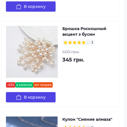
В корзину
Брошка Роскошный
акцент з бусин
3
600 грн.
345 грн.
-43%
в наличии
хит продаж
В корзину
Кулон "Сияние алмаза"