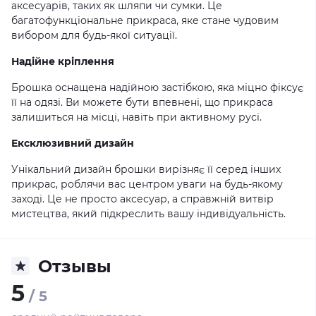
аксесуарів, таких як шляпи чи сумки. Це
багатофункціональне прикраса, яке стане чудовим
вибором для будь-якої ситуації.
Надійне кріплення
Брошка оснащена надійною застібкою, яка міцно фіксує
її на одязі. Ви можете бути впевнені, що прикраса
залишиться на місці, навіть при активному русі.
Ексклюзивний дизайн
Унікальний дизайн брошки вирізняє її серед інших
прикрас, роблячи вас центром уваги на будь-якому
заході. Це не просто аксесуар, а справжній витвір
мистецтва, який підкреслить вашу індивідуальність.
Отзывы
5
/ 5