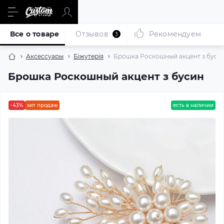
Все о товаре
Отзывов
Рекомендуем
3
Аксессуары
Біжутерія
Брошка Роскошный акцент з буси
Брошка Роскошный акцент з бусин
-43%
хит продаж
есть в наличии