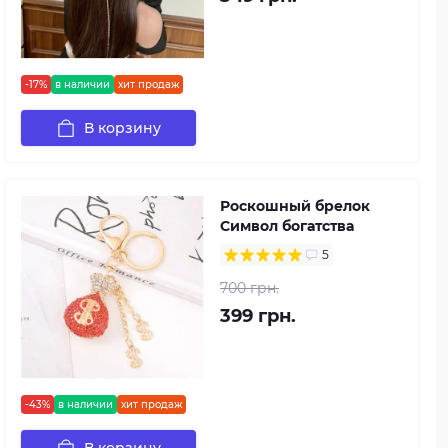
-17%
в наличии
хит продаж
В корзину
Роскошный брелок
Символ богатства
5
700 грн.
399 грн.
-43%
в наличии
хит продаж