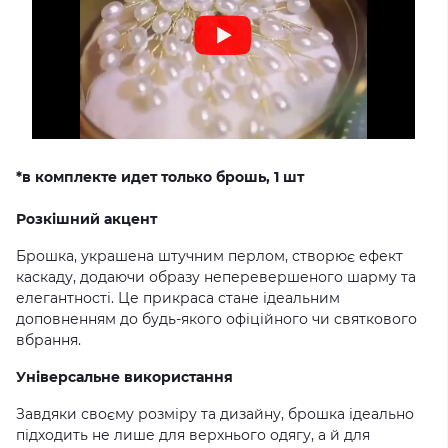
*в комплекте идет только брошь, 1 шт
Розкішний акцент
Брошка, украшена штучним перлом, створює ефект
каскаду, додаючи образу неперевершеного шарму та
елегантності. Це прикраса стане ідеальним
доповненням до будь-якого офіційного чи святкового
вбрання.
Універсальне використання
Завдяки своєму розміру та дизайну, брошка ідеально
підходить не лише для верхнього одягу, а й для