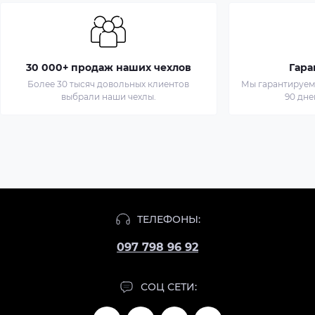
30 000+ продаж наших чехлов
Гара
Более 30 тысяч довольных клиентов
Мы гарантируем 
выбрали наши чехлы.
90 дне
ТЕЛЕФОНЫ:
097 798 96 92
СОЦ СЕТИ: