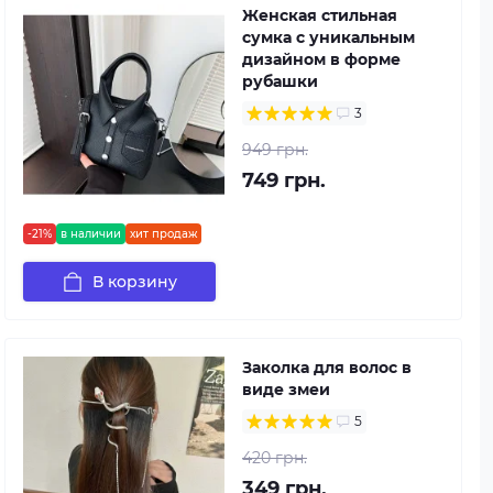
Женская стильная
сумка с уникальным
дизайном в форме
рубашки
3
949 грн.
749 грн.
-21%
в наличии
хит продаж
В корзину
Заколка для волос в
виде змеи
5
420 грн.
349 грн.