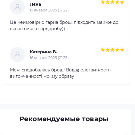
Лєна
19 января 2025 (12:22)
Це неймовірно гарна брош, підходить майже до
всього мого гардеробу))
Катерина В.
16 января 2025 (21:33)
Мені сподобалась брош! Водає елегантності і
витонченності моєму образу
Рекомендуемые товары