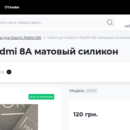
Отзывы
ка
ы для Xiaomi Redmi 8A
Чехол для Xiaomi Redmi 8A матовый силикон
edmi 8A матовый силикон
ов
0
Модель:
26908
есть в наличии
120 грн.