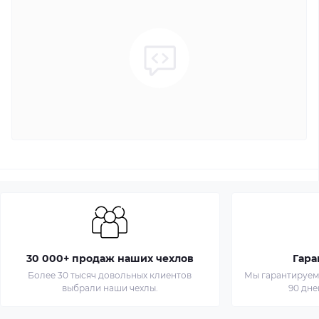
30 000+ продаж наших чехлов
Гара
Более 30 тысяч довольных клиентов
Мы гарантируем 
выбрали наши чехлы.
90 дне