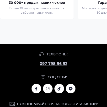
30 000+ продаж наших чехлов
Гара
Более 30 тысяч довольных клиентов
Мы гарантируем 
выбрали наши чехлы.
90 дне
ТЕЛЕФОНЫ:
097 798 96 92
СОЦ СЕТИ:
ПОДПИСЫВАЙТЕСЬ НА НОВОСТИ И АКЦИИ: