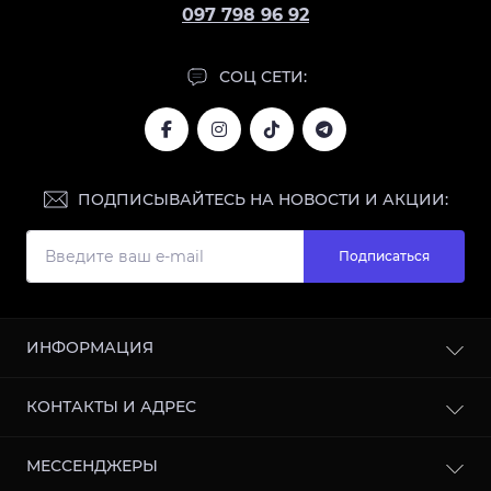
097 798 96 92
СОЦ СЕТИ:
ПОДПИСЫВАЙТЕСЬ НА НОВОСТИ И АКЦИИ:
Подписаться
ИНФОРМАЦИЯ
Блог
КОНТАКТЫ И АДРЕС
Отзывы
Сотрудничество
г. Харьков, улица Кооперативная, 11, 61003, Украина
МЕССЕНДЖЕРЫ
Политика конфиденциальности