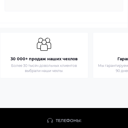
30 000+ продаж наших чехлов
Гара
Более 30 тысяч довольных клиентов
Мы гарантируем 
выбрали наши чехлы.
90 дне
ТЕЛЕФОНЫ: