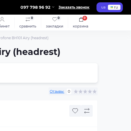
097 798 96 92
Заказать звонок
ua
ru
0
0
0
бинет
сравнить
закладки
корзина
fone BH101 Airy (headrest)
y (headrest)
Отзывы:
0