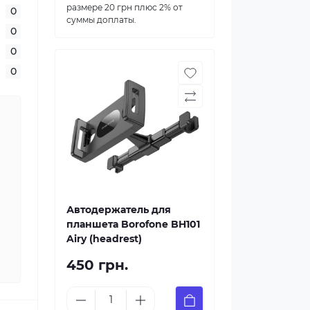
размере 20 грн плюс 2% от
0
суммы доплаты.
0
0
0
Автодержатель для
планшета Borofone BH101
Airy (headrest)
450 грн.