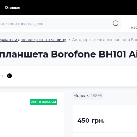
Отзывы
ка
ржатели для телефонов в машину
Автодержатель для планшета Boro
ланшета Borofone BH101 Air
ов
0
Модель:
28899
есть в наличии
450 грн.