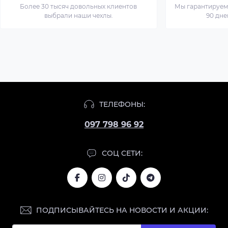
Более 30 тысяч довольных клиентов
Мы гарантируем 
выбрали наши чехлы.
90 дне
ТЕЛЕФОНЫ:
097 798 96 92
СОЦ СЕТИ:
ПОДПИСЫВАЙТЕСЬ НА НОВОСТИ И АКЦИИ: