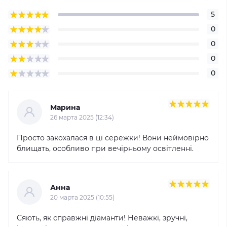
5
0
0
0
0
Марина
26 марта 2025 (12:34)
Просто закохалася в ці сережки! Вони неймовірно
блищать, особливо при вечірньому освітленні.
Анна
20 марта 2025 (10:55)
Сяють, як справжні діаманти! Неважкі, зручні,