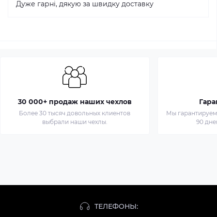
Дуже гарні, дякую за швидку доставку
30 000+ продаж наших чехлов
Гара
Более 30 тысяч довольных клиентов
Мы гарантируем 
выбрали наши чехлы.
90 дне
ТЕЛЕФОНЫ: