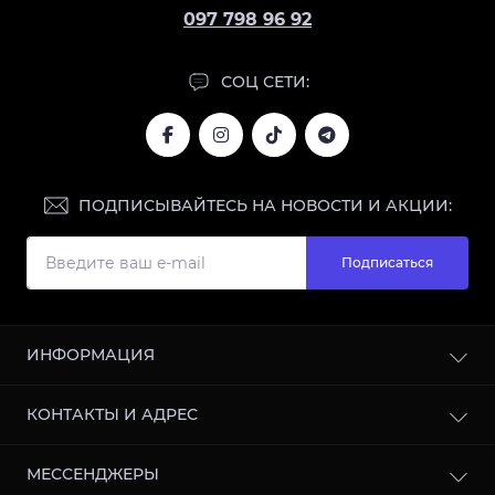
097 798 96 92
СОЦ СЕТИ:
ПОДПИСЫВАЙТЕСЬ НА НОВОСТИ И АКЦИИ:
Подписаться
ИНФОРМАЦИЯ
Блог
КОНТАКТЫ И АДРЕС
Отзывы
Сотрудничество
г. Харьков, улица Кооперативная, 11, 61003, Украина
МЕССЕНДЖЕРЫ
Политика конфиденциальности