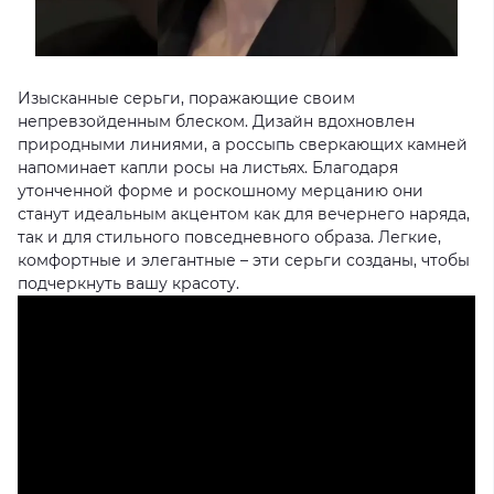
Изысканные серьги, поражающие своим
непревзойденным блеском. Дизайн вдохновлен
природными линиями, а россыпь сверкающих камней
напоминает капли росы на листьях. Благодаря
утонченной форме и роскошному мерцанию они
станут идеальным акцентом как для вечернего наряда,
так и для стильного повседневного образа. Легкие,
комфортные и элегантные – эти серьги созданы, чтобы
подчеркнуть вашу красоту.