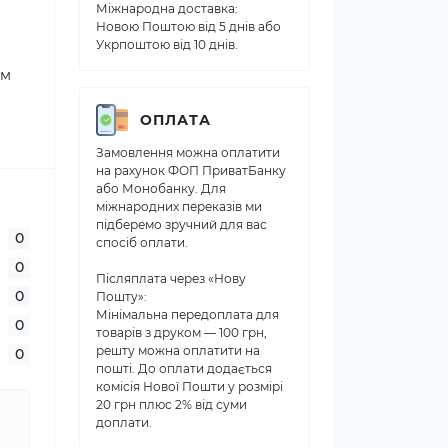
Міжнародна доставка:
Новою Поштою від 5 днів або
Укрпоштою від 10 днів.
ом
ОПЛАТА
Замовлення можна оплатити
на рахунок ФОП ПриватБанку
або Монобанку. Для
міжнародних переказів ми
підберемо зручний для вас
0
спосіб оплати.
0
Післяплата через «Нову
0
Пошту»:
Мінімальна передоплата для
0
товарів з друком — 100 грн,
решту можна оплатити на
0
пошті. До оплати додається
комісія Нової Пошти у розмірі
20 грн плюс 2% від суми
доплати.