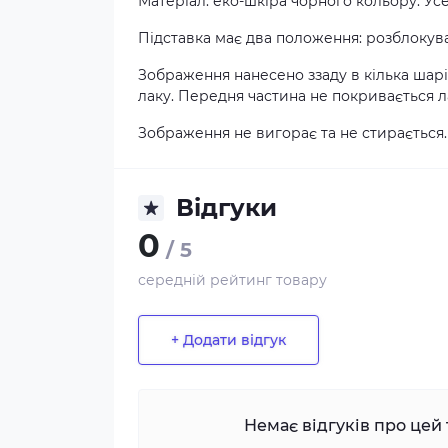
Матеріал: еко-шкіра чорного кольору. Ус
Підставка має два положення: розблокува
Зображення нанесено ззаду в кілька шар
лаку. Передня частина не покривається ла
Зображення не вигорає та не стирається.
Відгуки
0
/ 5
середній рейтинг товару
+ Додати відгук
Немає відгуків про цей 