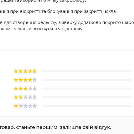
ередині використано м'яку мікрофібру.
ння при відкритті та блокування при закритті чохла.
ів для створення рельєфу, а зверху додатково покрито шар
ком, оскільки згинається у підставку.
товар, станьте першим, залиште свій відгук.