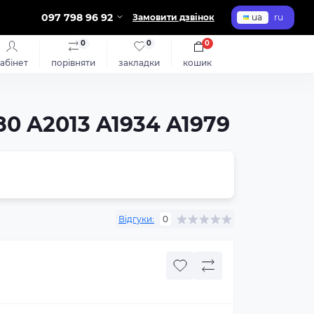
097 798 96 92
Замовити дзвінок
ua
ru
0
0
0
абінет
порівняти
закладки
кошик
980 A2013 A1934 A1979
Відгуки:
0