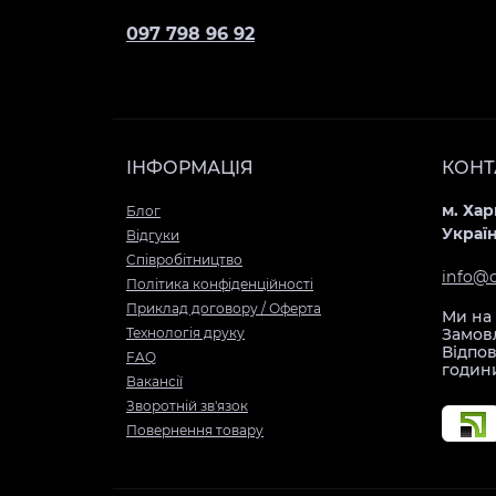
gen
097 798 96 92
(10.9)
(2022)
Statue
of
Liberty
ІНФОРМАЦІЯ
КОНТ
A2696
A2757
м. Хар
Блог
Украї
A2777
Відгуки
Cпівробітництво
Чохол
info@
Політика конфіденційності
для
Приклад договору / Оферта
iPad
Ми на 
Технологія друку
Замовл
5/6
Відпов
FAQ
gen
годин
Вакансії
(9.7)
Зворотній зв'язок
(2017-
Повернення товару
2018)
Statue