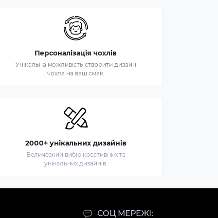
Персоналізація чохлів
Унікальна можливість створити дизайн
чохла на ваш смак.
2000+ унікальних дизайнів
Величезний вибір креативних та
унікальних дизайнів.
СОЦ МЕРЕЖІ: