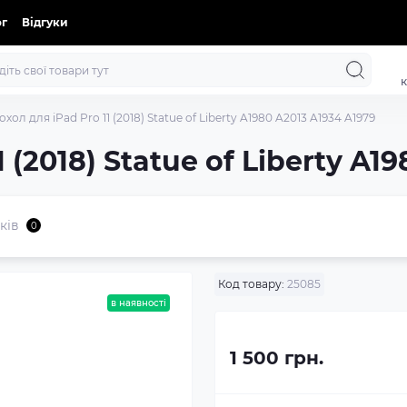
ог
Відгуки
к
охол для iPad Pro 11 (2018) Statue of Liberty A1980 A2013 A1934 A1979
 (2018) Statue of Liberty A1
ків
0
Код товару:
25085
в наявності
1 500 грн.