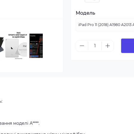
Модель
:
ання моделі А****.