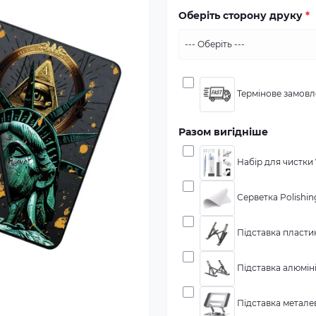
Оберіть сторону друку
*
Термінове замовле
Разом вигідніше
Набір для чистки 7
Серветка Polishing
Підставка пластик
Підставка алюміні
Підставка металева