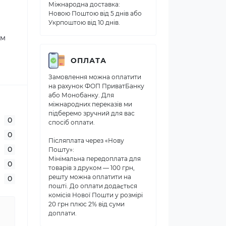
Міжнародна доставка:
Новою Поштою від 5 днів або
Укрпоштою від 10 днів.
ом
ОПЛАТА
Замовлення можна оплатити
на рахунок ФОП ПриватБанку
або Монобанку. Для
міжнародних переказів ми
підберемо зручний для вас
0
спосіб оплати.
0
Післяплата через «Нову
0
Пошту»:
Мінімальна передоплата для
0
товарів з друком — 100 грн,
решту можна оплатити на
0
пошті. До оплати додається
комісія Нової Пошти у розмірі
20 грн плюс 2% від суми
доплати.