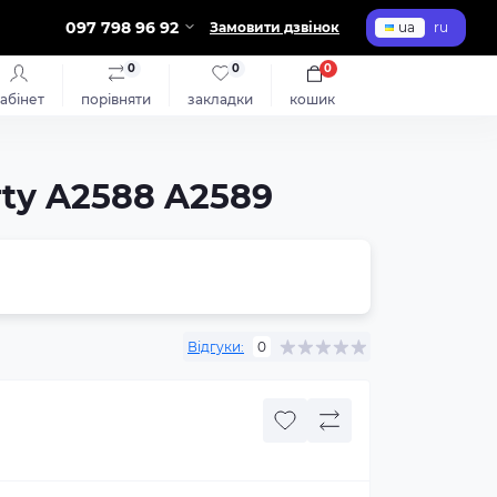
097 798 96 92
Замовити дзвінок
ua
ru
0
0
0
абінет
порівняти
закладки
кошик
erty A2588 A2589
Відгуки:
0