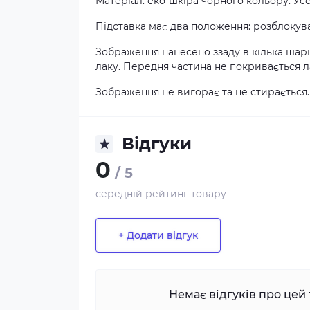
Матеріал: еко-шкіра чорного кольору. Ус
Підставка має два положення: розблокува
Зображення нанесено ззаду в кілька шар
лаку. Передня частина не покривається ла
Зображення не вигорає та не стирається.
Відгуки
0
/ 5
середній рейтинг товару
+ Додати відгук
Немає відгуків про цей 