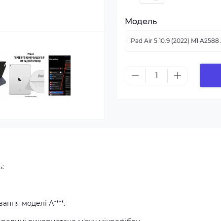
Модель
:
ання моделі А****.