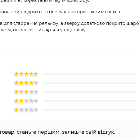
ередині використано м'яку мікрофібру.
ння при відкритті та блокування при закритті чохла.
ів для створення рельєфу, а зверху додатково покрито шар
ком, оскільки згинається у підставку.
товар, станьте першим, залиште свій відгук.