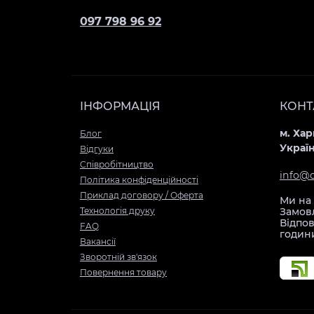
gen
097 798 96 92
(10.9)
(2022)
Statue
of
Liberty
ІНФОРМАЦІЯ
КОНТ
A2696
A2757
м. Хар
Блог
Украї
A2777
Відгуки
Cпівробітництво
Чохол
info@
Політика конфіденційності
для
Приклад договору / Оферта
iPad
Ми на 
Технологія друку
Замовл
5/6
Відпов
FAQ
gen
годин
Вакансії
(9.7)
Зворотній зв'язок
(2017-
Повернення товару
2018)
Statue