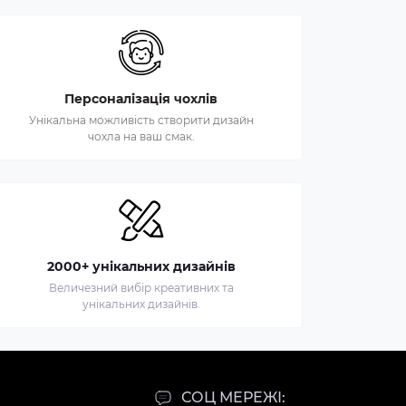
Персоналізація чохлів
Унікальна можливість створити дизайн
чохла на ваш смак.
2000+ унікальних дизайнів
Величезний вибір креативних та
унікальних дизайнів.
СОЦ МЕРЕЖІ: