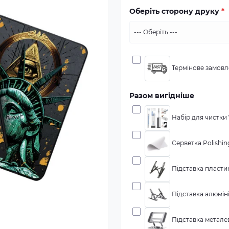
Оберіть сторону друку
*
Термінове замовле
Разом вигідніше
Набір для чистки 7
Серветка Polishing
Підставка пластик
Підставка алюміні
Підставка металева