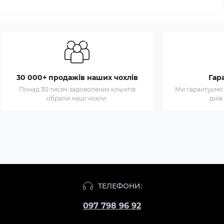
30 000+ продажів наших чохлів
Гар
Понад 30 тисяч задоволених клієнтів
Ми гарантуємо 
обрали наші чохли.
днів
Чохол
для
iPhone
ТЕЛЕФОНИ:
11
097 798 96 92
Пабло
Кастом