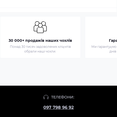
30 000+ продажів наших чохлів
Гар
Понад 30 тисяч задоволених клієнтів
Ми гарантуємо 
обрали наші чохли.
днів
Чохол
для
iPhone
ТЕЛЕФОНИ:
11
097 798 96 92
Пабло
Кастом