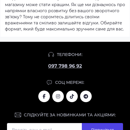
магазину може стати кращим. Як ще ми дізнаємось про
напрямки власного розвитку без вашого зворотного
зв’язку? Тому не соромтесь ділитись своїми
враженнями та сміливо залишайте відгуки. Обирайте
формат, який буде максимально зручним саме для вас.
ТЕЛЕФОНИ:
097 798 96 92
СОЦ МЕРЕЖІ:
СЛІДКУЙТЕ ЗА НОВИНКАМИ ТА АКЦІЯМИ:
Підпишіться