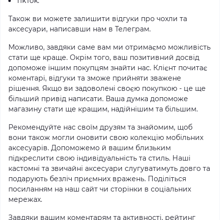
TikTok.
Також ви можете залишити відгуки про чохли та
аксесуари, написавши нам в Телеграм.
Можливо, завдяки саме вам ми отримаємо можливість
стати ще краще. Окрім того, ваш позитивний досвід
допоможе іншим покупцям знайти нас. Клієнт почитає
коментарі, відгуки та зможе прийняти зважене
рішення. Якщо ви задоволені своєю покупкою - це ще
більший привід написати. Ваша думка допоможе
магазину стати ще кращим, надійнішим та більшим.
Рекомендуйте нас своїм друзям та знайомим, щоб
вони також могли оновити свою колекцію мобільних
аксесуарів. Допоможемо й вашим близьким
підкреслити свою індивідуальність та стиль. Наші
кастомні та звичайні аксесуари слугуватимуть довго та
подарують безліч приємних вражень. Поділіться
посиланням на наш сайт чи сторінки в соціальних
мережах.
Завдяки вашим коментарям та активності, рейтинг