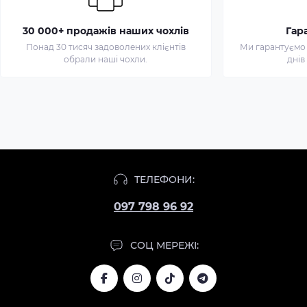
30 000+ продажів наших чохлів
Гар
Понад 30 тисяч задоволених клієнтів
Ми гарантуємо 
обрали наші чохли.
днів
Чохол
для
iPhone
ТЕЛЕФОНИ:
11
097 798 96 92
Pro
Max
Маска
СОЦ МЕРЕЖІ:
Японія
Чохол
для