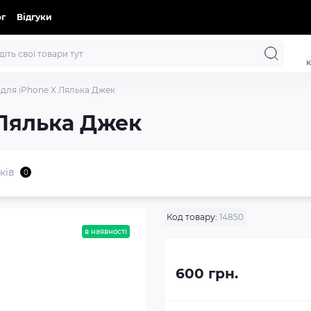
ог
Відгуки
к
 для iPhone X Лялька Джек
 Лялька Джек
ків
0
Код товару:
14850
в наявності
600 грн.