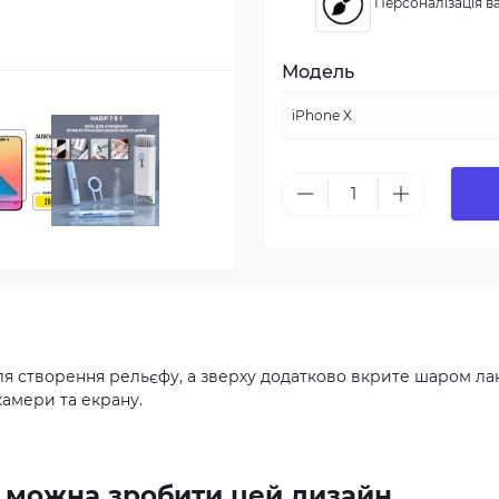
Персоналізація ва
Модель
ля створення рельєфу, а зверху додатково вкрите шаром ла
камери та екрану.
их можна зробити цей дизайн