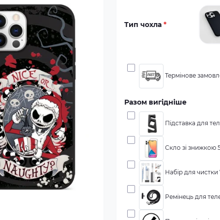
Тип чохла
*
Термінове замовле
Разом вигідніше
Підставка для тел
Скло зі знижкою 5
Набір для чистки 7
Ремінець для теле