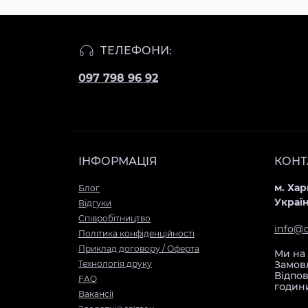
Чохол
для
iPhone
ТЕЛЕФОНИ:
11
Pro
097 798 96 92
Max
Лялька
Джек
Чохол
для
ІНФОРМАЦІЯ
КОНТ
iPhone
11
м. Хар
Блог
Украї
Pro
Відгуки
Cпівробітництво
Лялька
info@
Політика конфіденційності
Джек
Приклад договору / Оферта
Чохол
Ми на 
Технологія друку
Замовл
для
Відпов
FAQ
iPhone
годин
Вакансії
11