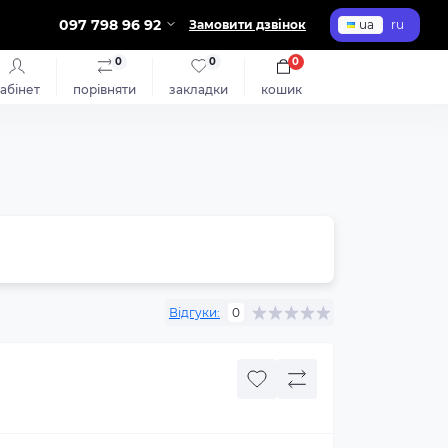
097 798 96 92
Замовити дзвінок
ua
ru
0
0
0
абінет
порівняти
закладки
кошик
Відгуки:
0