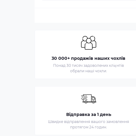
30 000+ продажів наших чохлів
Понад 30 тисяч задоволених клієнтів
обрали наші чохли.
Відправка за 1 день
Швидке відправлення вашого замовлення
протягом 24 годин.