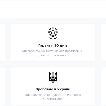
Гарантія 90 днів
Ми гарантуємо якість чохлів протягом 90
днів після покупки.
Зроблено в Україні
Високоякісна продукція вітчизняного
виробництва.