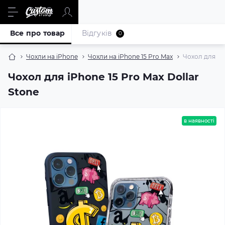
Все про товар
Відгуків
0
Чохли на iPhone
Чохли на iPhone 15 Pro Max
Чохол для iPh
Чохол для iPhone 15 Pro Max Dollar
Stone
в наявності