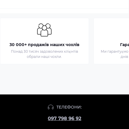
30 000+ продажів наших чохлів
Гар
Понад 30 тисяч задоволених клієнтів
Ми гарантуємо 
обрали наші чохли.
днів
Чохол
для
iPhone
ТЕЛЕФОНИ:
11
097 798 96 92
Pro
Max