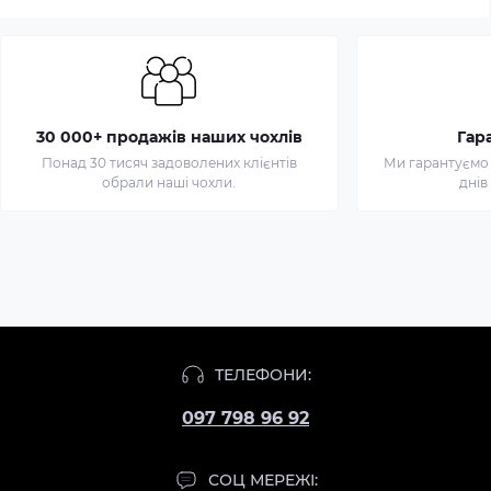
30 000+ продажів наших чохлів
Гар
Понад 30 тисяч задоволених клієнтів
Ми гарантуємо 
обрали наші чохли.
днів
Чохол
для
iPhone
ТЕЛЕФОНИ:
11
097 798 96 92
Pro
Max
Ялинка
СОЦ МЕРЕЖІ: