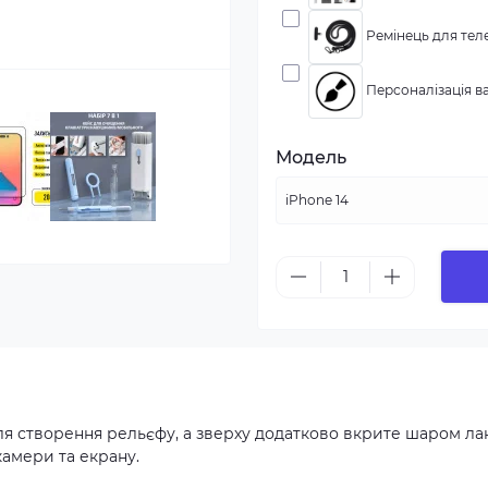
Ремінець для теле
Персоналізація ва
Модель
ля створення рельєфу, а зверху додатково вкрите шаром ла
камери та екрану.