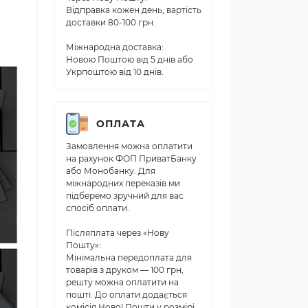
Відправка кожен день, вартість
доставки 80-100 грн.
Міжнародна доставка:
Новою Поштою від 5 днів або
Укрпоштою від 10 днів.
ОПЛАТА
Замовлення можна оплатити
на рахунок ФОП ПриватБанку
або Монобанку. Для
міжнародних переказів ми
підберемо зручний для вас
спосіб оплати.
Післяплата через «Нову
Пошту»:
Мінімальна передоплата для
товарів з друком — 100 грн,
решту можна оплатити на
пошті. До оплати додається
комісія Нової Пошти у розмірі