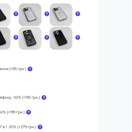
ння (+95 грн.)
ефону -50% (+195 грн.)
0% (+199 грн.)
 в 1 -30% (+279 грн.)