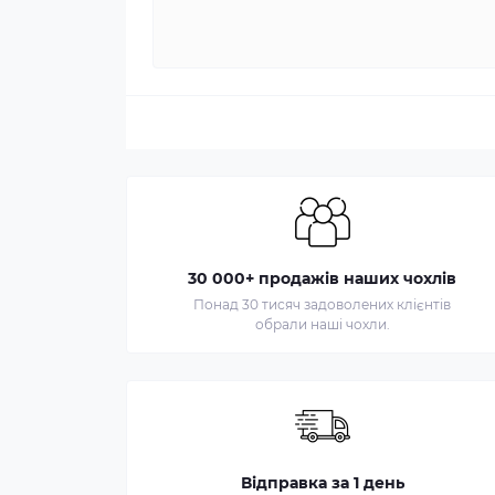
30 000+ продажів наших чохлів
Понад 30 тисяч задоволених клієнтів
обрали наші чохли.
Відправка за 1 день