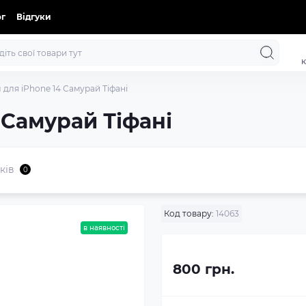
ог
Відгуки
к
 для iPhone 14 Самурай Тіфані
 Самурай Тіфані
ків
0
Код товару:
14063
в наявності
800 грн.