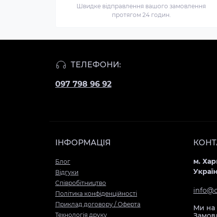
Швидке відправлення вашого замовлення
протягом 24 годин.
Чохол
для
iPhone
ТЕЛЕФОНИ:
11
Pro
097 798 96 92
Max
Самурай
Тіфані
Чохол
для
ІНФОРМАЦІЯ
КОНТ
iPhone
11
м. Хар
Блог
Украї
Pro
Відгуки
Cпівробітництво
Самурай
info@
Політика конфіденційності
Тіфані
Приклад договору / Оферта
Чохол
Ми на 
Технологія друку
Замовл