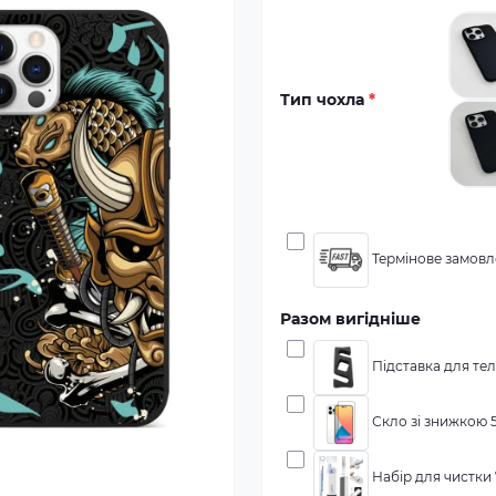
Тип чохла
*
Термінове замовле
Разом вигідніше
Підставка для тел
Скло зі знижкою 5
Набір для чистки 7