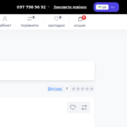
097 798 96 92
Замовити дзвінок
ua
ru
0
0
0
абінет
порівняти
закладки
кошик
Відгуки:
0