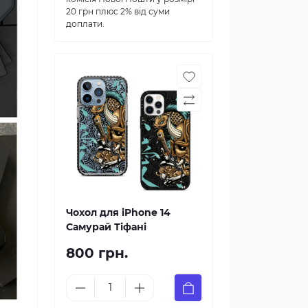
20 грн плюс 2% від суми
доплати.
Чохол для iPhone 14
Самурай Тіфані
800 грн.