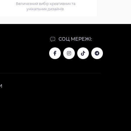
Величезний вибір креативних та
унікальних дизайнів.
СОЦ МЕРЕЖІ:
И