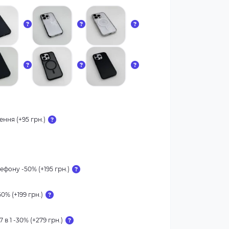
ння (+95 грн.)
ефону -50% (+195 грн.)
0% (+199 грн.)
 в 1 -30% (+279 грн.)