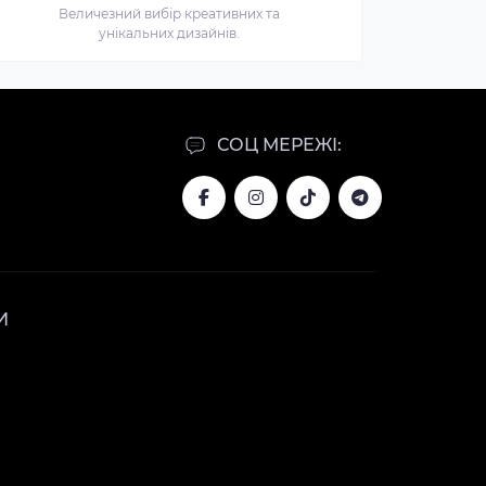
Величезний вибір креативних та
унікальних дизайнів.
СОЦ МЕРЕЖІ:
И