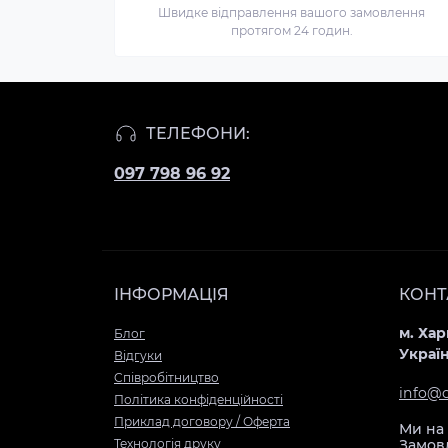
Швидке відправлення вашого замовлення
протягом 24 годин.
Чохол
для
iPhone
ТЕЛЕФОНИ:
11
Pro
097 798 96 92
Max
Демон
Сакури
Чохол
для
ІНФОРМАЦІЯ
КОНТ
iPhone
11
м. Хар
Блог
Украї
Pro
Відгуки
Cпівробітництво
Демон
info@
Політика конфіденційності
Сакури
Приклад договору / Оферта
Чохол
Ми на 
Технологія друку
Замовл