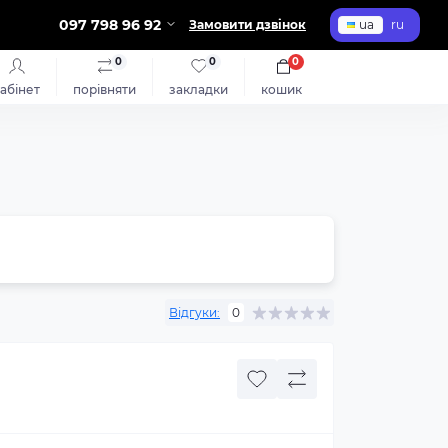
097 798 96 92
Замовити дзвінок
ua
ru
0
0
0
абінет
порівняти
закладки
кошик
Відгуки:
0