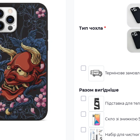
Тип чохла
*
Термінове замовле
Разом вигідніше
Підставка для тел
Скло зі знижкою 5
Набір для чистки 7