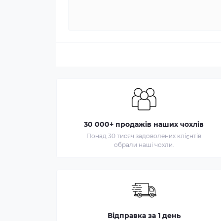
30 000+ продажів наших чохлів
Понад 30 тисяч задоволених клієнтів
обрали наші чохли.
Відправка за 1 день