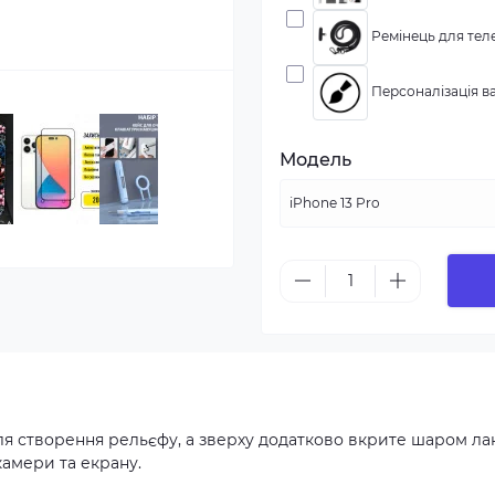
Ремінець для теле
Персоналізація ва
Модель
ля створення рельєфу, а зверху додатково вкрите шаром ла
камери та екрану.