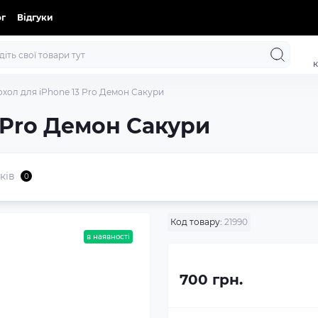
ог
Відгуки
к
охол для iPhone 13 Pro Демон Сакури
 Pro Демон Сакури
ків
0
Код товару:
21990
в наявності
700 грн.