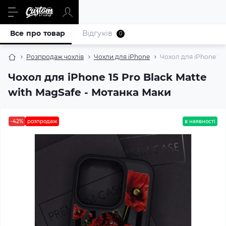
Все про товар
Відгуків
0
Розпродаж чохлів
Чохли для iPhone
Чохол для iPhone 15 
Чохол для iPhone 15 Pro Black Matte
with MagSafe - Мотанка Маки
-42%
розпродаж
в наявності