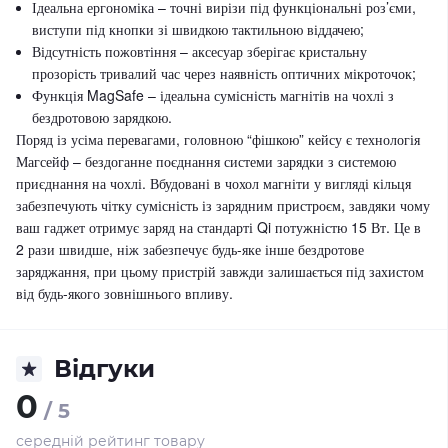
Ідеальна ергономіка – точні вирізи під функціональні роз’єми,
виступи під кнопки зі швидкою тактильною віддачею;
Відсутність пожовтіння – аксесуар зберігає кристальну
прозорість тривалий час через наявність оптичних мікроточок;
Функція MagSafe – ідеальна сумісність магнітів на чохлі з
бездротовою зарядкою.
Поряд із усіма перевагами, головною “фішкою” кейсу є технологія
Магсейф – бездоганне поєднання системи зарядки з системою
приєднання на чохлі. Вбудовані в чохол магніти у вигляді кільця
забезпечують чітку сумісність із зарядним пристроєм, завдяки чому
ваш гаджет отримує заряд на стандарті Qi потужністю 15 Вт. Це в
2 рази швидше, ніж забезпечує будь-яке інше бездротове
заряджання, при цьому пристрій завжди залишається під захистом
від будь-якого зовнішнього впливу.
Відгуки
0
/ 5
середній рейтинг товару