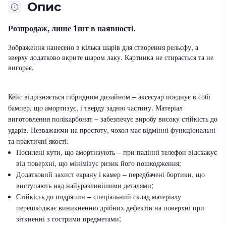
Опис
Розпродаж, лише 1шт в наявності.
Зображення нанесено в кілька шарів для створення рельєфу, а
зверху додатково вкрите шаром лаку. Картинка не стирається та не
вигорає.
Кейс відрізняється гібридним дизайном – аксесуар поєднує в собі
бампер, що амортизує, і тверду задню частину. Матеріал
виготовлення полікарбонат – забезпечує виробу високу стійкість до
ударів. Незважаючи на простоту, чохол має відмінні функціональні
та практичні якості:
Посилені кути, що амортизують – при падінні телефон відскакує
від поверхні, що мінімізує ризик його пошкодження;
Додатковий захист екрану і камер – передбачені бортики, що
виступають над найуразливішими деталями;
Стійкість до подряпин – спеціальний склад матеріалу
перешкоджає виникненню дрібних дефектів на поверхні при
зіткненні з гострими предметами;